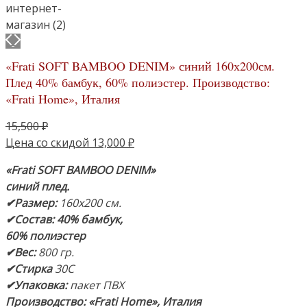
«Frati SOFT BAMBOO DENIM» синий 160х200см.
Плед 40% бамбук, 60% полиэстер. Производство:
«Frati Home», Италия
Первоначальная
15,500
₽
цена
Текущая
Цена со скидой
13,000
₽
составляла
цена:
«Frati SOFT BAMBOO DENIM»
15,500 ₽.
13,000 ₽.
синий
плед.
✔Размер:
160х200 см.
✔Состав: 40% бамбук,
60% полиэстер
✔Вес:
800 гр.
✔Стирка
30С
✔Упаковка:
пакет ПВХ
Производство: «Frati Home», Италия