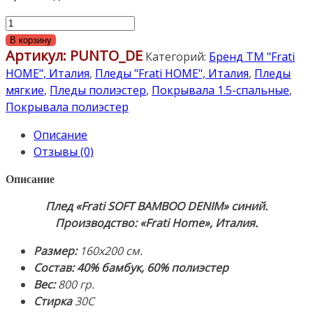
Количество
товара
В корзину
Артикул:
PUNTO_DE
"Frati
Категорий:
Бренд ТМ "Frati
SOFT
HOME", Италия
,
Пледы "Frati HOME", Италия
,
Пледы
BAMBOO
мягкие
,
Пледы полиэстер
,
Покрывала 1.5-спальные
,
DENIM"
Покрывала полиэстер
синий
Описание
160х200см.
Отзывы (0)
Плед
40%
Описание
бамбук,
60%
Плед «Frati SOFT BAMBOO DENIM
» синий.
полиэстер.
Производство: «Frati Home», Италия.
Производство:
Размер:
160х200 см.
«Frati
Состав: 40% бамбук, 60% полиэстер
Home»,
Вес:
800 гр.
Италия
Стирка
30С