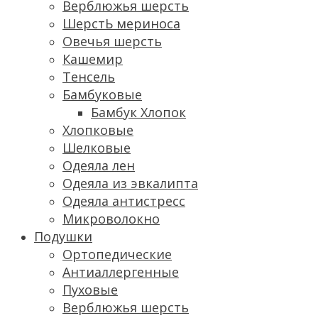
Верблюжья шерсть
ШерстЬ мериноса
Овечья шерсть
Кашемир
Тенсель
Бамбуковые
Бамбук Хлопок
Хлопковые
Шелковые
Одеяла лен
Одеяла из эвкалипта
Одеяла антистресс
Микроволокно
Подушки
Ортопедические
Антиаллергенные
Пуховые
Верблюжья шерсть