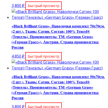
3,800
₽
Быстрый просмотр
«Black Brilliant Grass». Наволочки комплект 70х70см.
(2 шт.). Ткань: Сатин. Состав: 100% Tencel®
(Тенсель). Производитель: ТМ «German Grass»
(«Герман Грасс»), Австрия. Страна производства:
Россия
4,850
₽
Быстрый просмотр
«Black Brilliant Grass». Наволочки комплект 50х70см.
(2 шт.). Ткань: Сатин. Состав: 100% Tencel®
(Тенсель). Производитель: ТМ «German Grass»
(«Герман Грасс»), Австрия. Страна производства:
Россия
3,800
₽
Быстрый просмотр