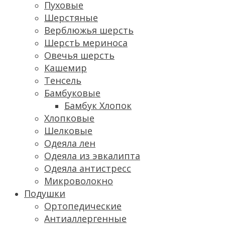
Пуховые
Шерстяные
Верблюжья шерсть
ШерстЬ мериноса
Овечья шерсть
Кашемир
Тенсель
Бамбуковые
Бамбук Хлопок
Хлопковые
Шелковые
Одеяла лен
Одеяла из эвкалипта
Одеяла антистресс
Микроволокно
Подушки
Ортопедические
Антиаллергенные