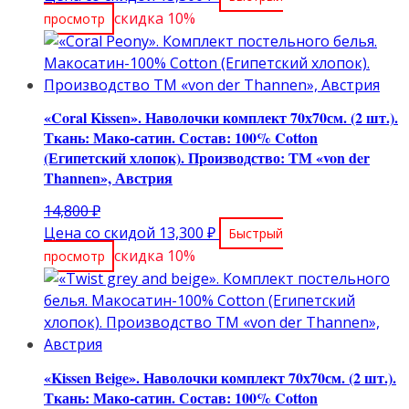
составляла
цена:
скидка 10%
просмотр
14,800 ₽.
13,300 ₽.
«Coral Kissen». Наволочки комплект 70х70см. (2 шт.).
Ткань: Мако-сатин. Состав: 100% Cotton
(Египетский хлопок). Производство: ТМ «von der
Thannen», Австрия
Первоначальная
14,800
₽
цена
Текущая
Цена со скидой
13,300
₽
Быстрый
составляла
цена:
скидка 10%
просмотр
14,800 ₽.
13,300 ₽.
«Kissen Beige». Наволочки комплект 70х70см. (2 шт.).
Ткань: Мако-сатин. Состав: 100% Cotton