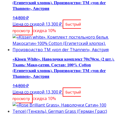
(Египетский хлопок). Производство: ТМ «von der
Thannen», Австрия
Первоначальная
14,800
₽
цена
Текущая
Цена со скидой
13,300
₽
Быстрый
составляла
цена:
скидка 10%
просмотр
14,800 ₽.
13,300 ₽.
«Kissen White». Наволочки комплект 70х70см. (2 шт.).
Ткань: Мако-сатин. Состав: 100% Cotton
(Египетский хлопок). Производство: ТМ «von der
Thannen», Австрия
Первоначальная
14,800
₽
цена
Текущая
Цена со скидой
13,300
₽
Быстрый
составляла
цена:
скидка 10%
просмотр
14,800 ₽.
13,300 ₽.