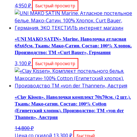
4,950
₽
Быстрый просмотр
«UNI MAKO SATIN» Marine. Наволочка атласная
65х65см. Ткань: Мако-Сатин. Состав: 100% Хлопок.
Производство: ТМ «Curt Bauer», Германия
3,100
₽
Быстрый просмотр
«Clay Kissen». Наволочки комплект 70х70см. (2 шт.).
Ткань: Мако-сатин. Состав: 100% Cotton
(Египетский хлопок). Производство: ТМ «von der
Thannen», Австрия
Первоначальная
14,800
₽
цена
Текущая
Цена со скидой
13,300
₽
Быстрый