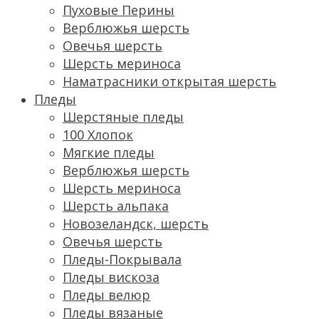
Пуховые Перины
Верблюжья шерсть
Овечья шерсть
Шерсть мериноса
Наматрасники открытая шерсть
Пледы
Шерстяные пледы
100 Хлопок
Мягкие пледы
Верблюжья шерсть
Шерсть мериноса
Шерсть альпака
Новозеландск, шерсть
Овечья шерсть
Пледы-Покрывала
Пледы вискоза
Пледы велюр
Пледы вязаные