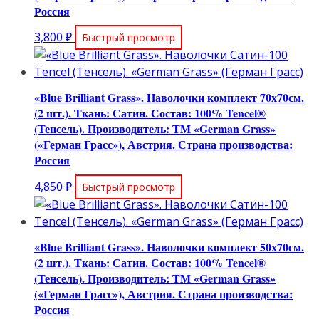
Россия
3,800
₽
Быстрый просмотр
«Blue Brilliant Grass». Наволочки комплект 70х70см.
(2 шт.). Ткань: Сатин. Состав: 100% Tencel®
(Тенсель). Производитель: ТМ «German Grass»
(«Герман Грасс»), Австрия. Страна производства:
Россия
4,850
₽
Быстрый просмотр
«Blue Brilliant Grass». Наволочки комплект 50х70см.
(2 шт.). Ткань: Сатин. Состав: 100% Tencel®
(Тенсель). Производитель: ТМ «German Grass»
(«Герман Грасс»), Австрия. Страна производства:
Россия