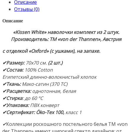
Описание
70х70см.
Отзывы (0)
(2
шт.).
Описание
Ткань:
Мако-
«Kissen White» н
аволочки комплект из 2 штук.
сатин.
Производитель: ТМ «von der Thannen», Австрия
Состав:
с отделкой «Oxford» (с ушками), на запахе.
100%
Cotton
✔Размер
:
70х70 см.
(2 шт.)
(Египетский
✔Состав
:
100% Cotton
хлопок).
Египетский длинно-волокнистый хлопок
Производство:
✔
Ткань:
Мако-сатин (370 ТС)
ТМ
✔
Расцветка:
однотонная, белая
«von
✔
Стирка
: до 60 °С
der
✔
Упаковка:
ПВХ конверт
Thannen»,
✔
С
ертификат: Öko-Tex 100,
класс 1
Австрия
✔
Коллекции роскошного постельного белья ТМ «von
der Thannen» имеют широкий спектр дизайнов: от