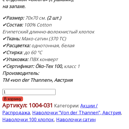
на запахе.
✔Размер
:
70х70 см.
(2 шт.)
✔Состав
:
100% Cotton
Египетский длинно-волокнистый хлопок
✔
Ткань:
Мако-сатин (370 ТС)
✔
Расцветка:
однотонная, белая
✔
Стирка
: до 60 °С
✔
Упаковка:
ПВХ конверт
✔
С
ертификат: Öko-Tex 100,
класс 1
Производитель:
ТМ «von der Thannen»,
Австрия
Количество
товара
В корзину
Артикул:
1004-031
«Kissen
Категории:
Акции /
White».
Распродажа
,
Наволочки "Von der Thannen", Австрия
,
Наволочки
Наволочки 100 хлопок
,
Наволочки сатин
комплект