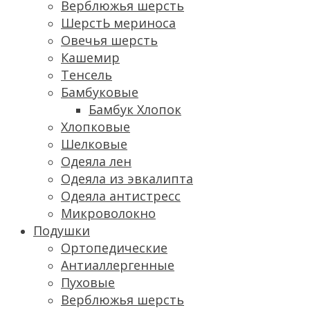
Верблюжья шерсть
ШерстЬ мериноса
Овечья шерсть
Кашемир
Тенсель
Бамбуковые
Бамбук Хлопок
Хлопковые
Шелковые
Одеяла лен
Одеяла из эвкалипта
Одеяла антистресс
Микроволокно
Подушки
Ортопедические
Антиаллергенные
Пуховые
Верблюжья шерсть