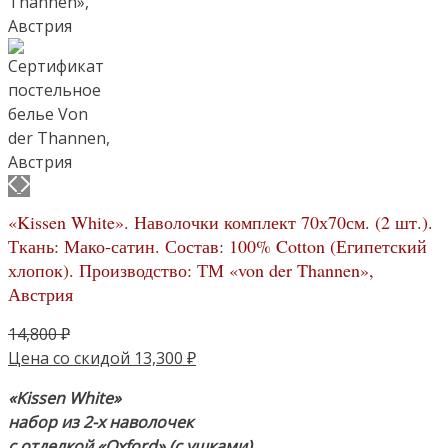
«Kissen White». Наволочки комплект 70х70см. (2 шт.).
Ткань: Мако-сатин. Состав: 100% Cotton (Египетский
хлопок). Производство: ТМ «von der Thannen»,
Австрия
Первоначальная
14,800
₽
цена
Текущая
Цена со скидой
13,300
₽
составляла
цена:
«Kissen White»
14,800 ₽.
13,300 ₽.
набор из 2-х наволочек
с отделкой «Oxford» (с ушками),