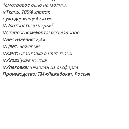
*смотровое окно на молнии
∨Ткань:
100% хлопок
пухо-держащий сатин
∨Плотность:
350 гр/м²
∨Степень комфорта: всесезонное
∨Вес изделия:
2,4 кг
.
∨Цвет:
Бежевый
∨Кант:
Окантовка в цвет ткани
∨Уход:
Сухая чистка
∨Упаковка:
чемодан из оксфорда
Производство: ТМ «Лежебока», Россия