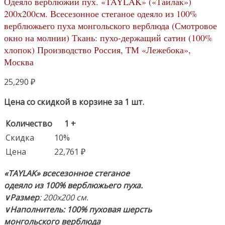
Одеяло верблюжий пух. «TAYLAK» («Тайлак»)
200х200см. Всесезонное стеганое одеяло из 100%
верблюжьего пуха монгольского верблюда (Смотровое
окно на молнии) Ткань: пухо-держащий сатин (100%
хлопок) Производство Россия, ТМ «Лежебока»,
Москва
25,290
₽
Цена со скидкой в корзине за 1 шт.
Количество
1 +
Скидка
10%
Цена
22,761
₽
«TAYLAK» всесезонное стеганое
одеяло
из 100% верблюжьего пуха.
∨Размер
: 200х200 см.
∨Наполнитель:
100% пуховая шерсть
монгольского верблюда