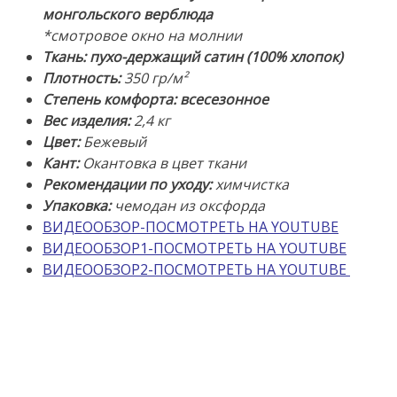
Ткань:
монгольского верблюда
пухо-
*смотровое окно на молнии
держащий
Ткань:
пухо-держащий сатин (100% хлопок)
сатин
Плотность:
350 гр/м²
(100%
Степень комфорта: всесезонное
хлопок)
Вес изделия:
2,4 кг
Производство
Цвет:
Бежевый
Россия,
Кант:
Окантовка в цвет ткани
ТМ
Рекомендации по уходу:
химчистка
«Лежебока»,
Упаковка:
чемодан из оксфорда
Москва
ВИДЕООБЗОР-ПОСМОТРЕТЬ НА YOUTUBE
ВИДЕООБЗОР1-ПОСМОТРЕТЬ НА YOUTUBE
ВИДЕООБЗОР2-ПОСМОТРЕТЬ НА YOUTUBE