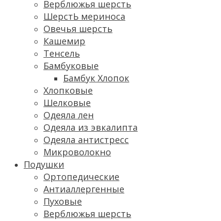
Верблюжья шерсть
ШерстЬ мериноса
Овечья шерсть
Кашемир
Тенсель
Бамбуковые
Бамбук Хлопок
Хлопковые
Шелковые
Одеяла лен
Одеяла из эвкалипта
Одеяла антистресс
Микроволокно
Подушки
Ортопедические
Антиаллергенные
Пуховые
Верблюжья шерсть