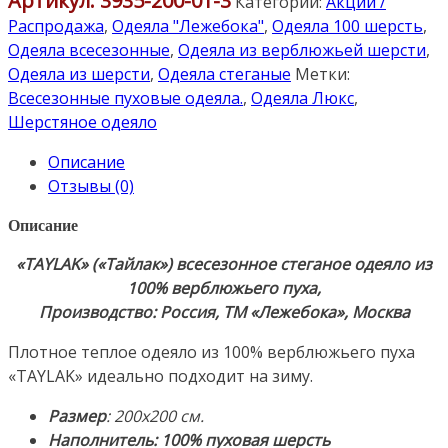
Артикул:
3935-200-01-3
Одеяло
Категорий:
Акции /
верблюжий
Распродажа
,
Одеяла "Лежебока"
,
Одеяла 100 шерсть
,
пух.
Одеяла всесезонные
,
Одеяла из верблюжьей шерсти
,
"TAYLAK"
Одеяла из шерсти
,
Одеяла стеганые
Метки:
("Тайлак")
Всесезонные пуховые одеяла.
,
Одеяла Люкс
,
200х200см.
Шерстяное одеяло
Всесезонное
Описание
стеганое
Отзывы (0)
одеяло
из
Описание
100%
верблюжьего
«TAYLAK» («Тайлак») всесезонное стеганое одеяло из
пуха
100% верблюжьего пуха,
монгольского
Производство: Россия, ТМ «Лежебока», Москва
верблюда
Плотное теплое одеяло из 100% верблюжьего пуха
(Смотровое
«TAYLAK» идеально подходит на зиму.
окно
на
Размер
: 200х200 см.
молнии)
Наполнитель:
100% пуховая шерсть