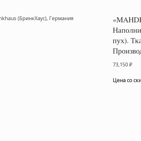
«MAHDI»
Наполни
пух). Тк
Произво
73,150
₽
Цена со ск