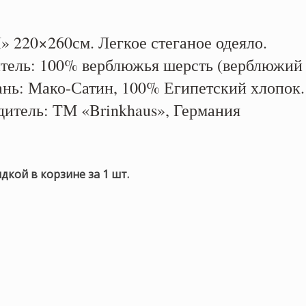
 220×260см. Легкое стеганое одеяло.
тель: 100% верблюжья шерсть (верблюжий
ань: Мако-Сатин, 100% Египетский хлопок.
дитель: ТМ «Brinkhaus», Германия
идкой в корзине за 1 шт.