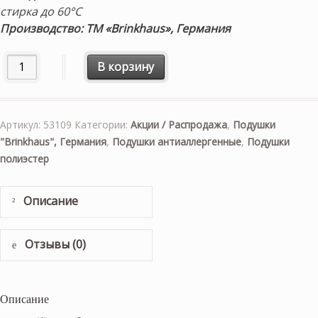
стирка до 60°С
Производство: ТМ «Brinkhaus», Германия
Количество товара Подушка анти-аллергенная «Climasoft
В корзину
Артикул:
53109
Категории:
Акции / Распродажа
,
Подушки
"Brinkhaus", Германия
,
Подушки антиаллергенные
,
Подушки
полиэстер
Описание
Отзывы (0)
Описание