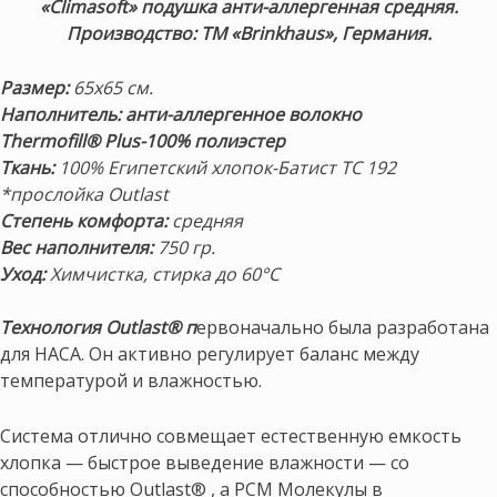
«Climasoft» подушка анти-аллергенная средняя.
Производство: ТМ «Brinkhaus», Германия.
Размер:
65х65 см.
Наполнитель: анти-аллергенное волокно
Thermofill® Plus-100% полиэстер
Ткань:
100% Египетский хлопок-Батист TC 192
*прослойка Outlast
Степень комфорта:
средняя
Вес наполнителя:
750 гр.
Уход:
Химчистка, стирка до 60°С
Технология Outlast® п
ервоначально была разработана
для НАСА. Он активно регулирует баланс между
температурой и влажностью.
Система отлично совмещает естественную емкость
хлопка — быстрое выведение влажности — со
способностью Outlast® , а PCM Молекулы в