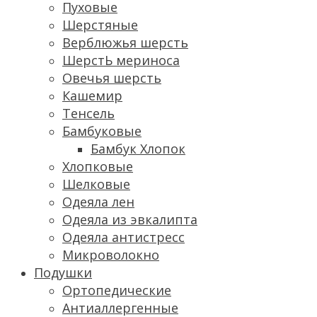
Пуховые
Шерстяные
Верблюжья шерсть
ШерстЬ мериноса
Овечья шерсть
Кашемир
Тенсель
Бамбуковые
Бамбук Хлопок
Хлопковые
Шелковые
Одеяла лен
Одеяла из эвкалипта
Одеяла антистресс
Микроволокно
Подушки
Ортопедические
Антиаллергенные