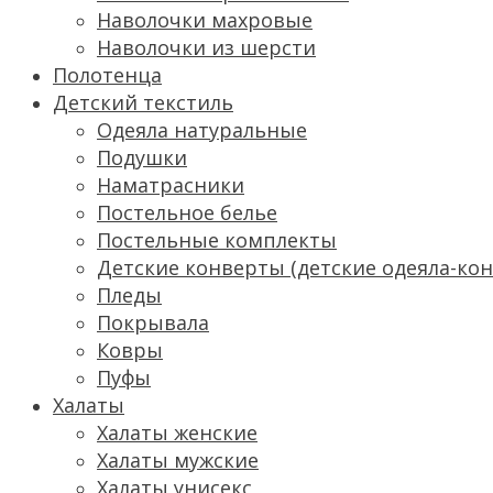
Наволочки махровые
Наволочки из шерсти
Полотенца
Детский текстиль
Одеяла натуральные
Подушки
Наматрасники
Постельное белье
Постельные комплекты
Детские конверты (детские одеяла-ко
Пледы
Покрывала
Ковры
Пуфы
Халаты
Халаты женские
Халаты мужские
Халаты унисекс