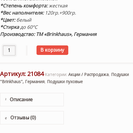
*Степень комфорта:
жесткая
*Вес наполнителя:
120гр.+900гр.
*Цвет:
белый
*Стирка
до 60°С
Производство: ТМ «Brinkhaus», Германия
Количество товара Подушка пуховая «DOWN SURROUND» 3
В корзину
Артикул:
21084
Категории:
Акции / Распродажа
,
Подушки
"Brinkhaus", Германия
,
Подушки пуховые
Описание
Отзывы (0)