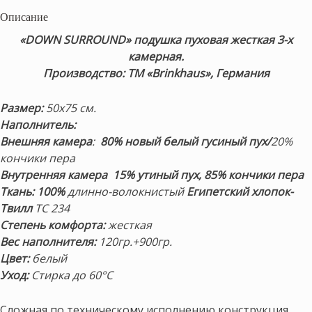
Описание
«DOWN SURROUND» подушка пуховая жесткая 3-х
камерная.
Производство: ТМ «Brinkhaus», Германия
Размер:
50х75 см.
Наполнитель:
Внешняя камера
:
80% новый белый гусиный пух/
20%
кончики пера
Внутренняя камера
15% утиный пух, 85% кончики пера
Ткань:
100%
длинно-волокнистый
Египетский хлопок-
Твилл
TC 234
Степень комфорта:
жесткая
Вес наполнителя:
120гр.+900гр.
Цвет:
белый
Уход:
Стирка до 60°С
Сложная по техническому исполнению конструкция