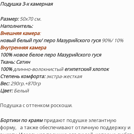
Подушка
3-х камерная
Размер:
50х70 см.
Наполнитель:
Внешняя камера
:
новый белый пух/ перо Мазурийского гуся
90%/ 10%
Внутренняя камера
100% новое белое перо Мазурийского гуся
Ткань:
Сатин
100%
длинно-волокнистый
египетский хлопок
Степень комфорта:
экстра-жесткая
Вес:
290гр.+870гр
Цвет:
Белый
Подушка с оттенком роскоши.
Бортики по краям
придают подушке элегантную
форму, а также обеспечивают отличную поддержку и