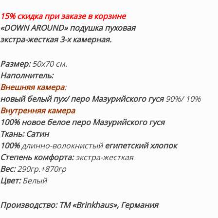
15% скидка при заказе в корзине
«DOWN AROUND» подушка пуховая
экстра-жесткая
3-х камерная.
Размер:
50х70 см.
Наполнитель:
Внешняя камера
:
новый белый пух/ перо Мазурийского гуся
90%/ 10%
Внутренняя камера
100% новое белое перо Мазурийского гуся
Ткань:
Сатин
100%
длинно-волокнистый
египетский хлопок
Степень комфорта:
экстра-жесткая
Вес:
290гр.+870гр
Цвет:
Белый
Производство: ТМ «Brinkhaus», Германия