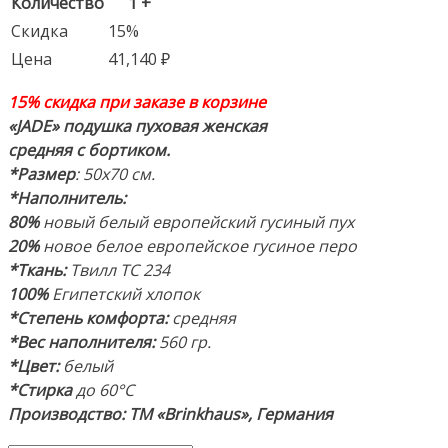
Количество
1 +
Скидка
15%
Цена
41,140
₽
15% скидка при заказе в корзине
«JADE» подушка пуховая женская
средняя
с бортиком.
*Размер
: 50х70 см.
*Наполнитель:
80%
новый белый европейский гусиный пух
20%
новое белое европейское гусиное перо
*Ткань:
Твилл ТС 234
100%
Египетский хлопок
*Степень комфорта:
средняя
*Вес наполнителя:
560 гр.
*Цвет:
белый
*Стирка
до 60°С
Производство:
ТМ «Brinkhaus», Германия