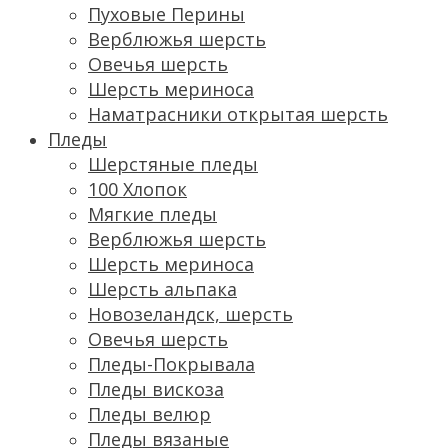
Пуховые Перины
Верблюжья шерсть
Овечья шерсть
Шерсть мериноса
Наматрасники открытая шерсть
Пледы
Шерстяные пледы
100 Хлопок
Мягкие пледы
Верблюжья шерсть
Шерсть мериноса
Шерсть альпака
Новозеландск, шерсть
Овечья шерсть
Пледы-Покрывала
Пледы вискоза
Пледы велюр
Пледы вязаные