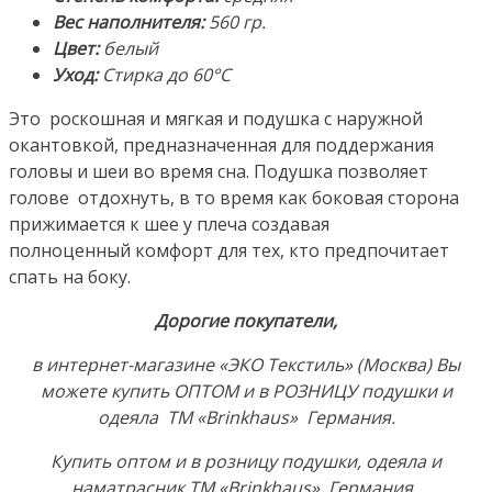
Египетский
Вес наполнителя:
560 гр.
Хлопок-
Цвет:
белый
Твилл.
Уход:
Стирка до 60°С
Производство:
Это роскошная и мягкая и подушка с наружной
ТМ
окантовкой, предназначенная для поддержания
«Brinkhaus»,
головы и шеи во время сна. Подушка позволяет
Германия
голове отдохнуть, в то время как боковая сторона
прижимается к шее у плеча создавая
полноценный комфорт для тех, кто предпочитает
спать на боку.
Дорогие покупатели,
в интернет-магазине «ЭКО Текстиль» (Москва) Вы
можете купить ОПТОМ и в РОЗНИЦУ подушки и
одеяла ТМ «Brinkhaus» Германия.
Купить оптом и в розницу подушки, одеяла и
наматрасник ТМ «Brinkhaus», Германия .