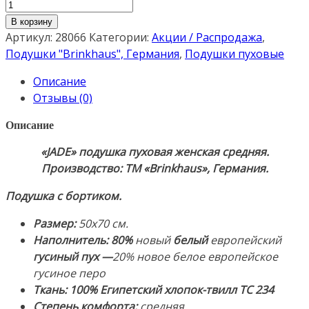
Количество
товара
В корзину
Подушка
Артикул:
28066
Категории:
Акции / Распродажа
,
пуховая
Подушки "Brinkhaus", Германия
,
Подушки пуховые
женская
Описание
средняя
Отзывы (0)
с
бортиком
Описание
«JADE»
«JADE» подушка пуховая женская средняя.
50х70см.
Производство: ТМ «Brinkhaus», Германия.
Наполнитель:
80%
Подушка с бортиком.
белый
европейский
Размер:
50х70 см.
гусиный
Наполнитель:
80%
новый
белый
европейский
пух-20%
гусиный
пух —
20% новое белое европейское
перо.
гусиное перо
Ткань:
Ткань:
100% Египетский хлопок-твилл ТС 234
100%
Степень комфорта:
средняя