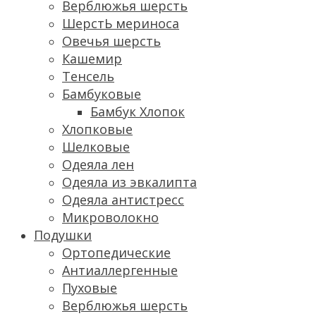
Верблюжья шерсть
ШерстЬ мериноса
Овечья шерсть
Кашемир
Тенсель
Бамбуковые
Бамбук Хлопок
Хлопковые
Шелковые
Одеяла лен
Одеяла из эвкалипта
Одеяла антистресс
Микроволокно
Подушки
Ортопедические
Антиаллергенные
Пуховые
Верблюжья шерсть