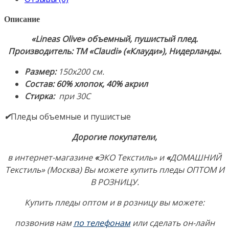
40%
Акрил
Описание
Производитель:
ТМ
«Lineas Olive» объемный, пушистый плед.
«Claudi»
Производитель: ТМ «Claudi» («Клауди»), Нидерланды.
(«Клауди»),
Размер:
150х200 см.
Нидерланды
Состав: 60% хлопок, 4
0% акрил
Стирка:
при 30С
✔
Пледы объемные и пушистые
Дорогие покупатели,
в интернет-магазине
«
ЭКО Текстиль» и
«
ДОМАШНИЙ
Текстиль» (Москва) Вы можете купить пледы ОПТОМ И
В РОЗНИЦУ.
Купить пледы оптом и в розницу в
ы можете:
позвонив нам
по телефонам
или сделать он-лайн