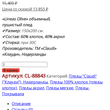
Первоначальная
15,400
₽
цена
Текущая
Цена со скидой
13,850
₽
составляла
цена:
«Lineas Olive» объемный,
15,400 ₽.
13,850 ₽.
пушистый плед.
✔Размер:
150х200 см.
✔Состав: 60% хлопок, 4
0% акрил
✔Стирка:
при 30С
Производитель: ТМ «Claudi»
«Клауди», Нидерланды
Количество
товара
В корзину
Артикул:
CL-88843
"Lineas
Категорий:
Пледы "Claudi"
Olive"
("Клауди"), Нидерланды
,
Пледы 100% хлопок (пледы
150х200см.
хлопок)
,
Пледы акрил
,
Пледы мягкие
,
Пледы-
Плед
Покрывала
60%
Описание
Хлопок,
Отзывы (0)