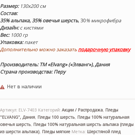
Размер:
130х200 см
Состав:
35% альпака, 35% овечья шерсть
, 30
% микрофибра
Дизайн:
с кистями
Вес:
1000 гр
Упаковка:
пакет
Дополнительно можно заказать
подарочную упаковку
Производитель: ТМ «Elvang» («Элванг»), Дания
Страна производства: Перу
Нет в наличии
Артикул:
ELV-7403
Категорий:
Акции / Распродажа
,
Пледы
"ELVANG", Дания
,
Пледы 100 шерсть
,
Пледы 100% натуральная
овечья шерсть
,
Пледы 100% натуральная шерсть альпака (пледы
из шерсти альпака)
,
Пледы мягкие
Метка:
Шерстяной плед