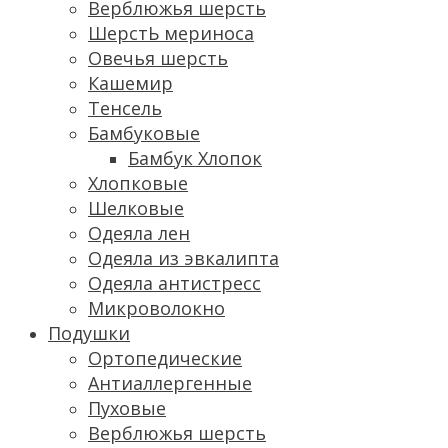
Верблюжья шерсть
ШерстЬ мериноса
Овечья шерсть
Кашемир
Тенсель
Бамбуковые
Бамбук Хлопок
Хлопковые
Шелковые
Одеяла лен
Одеяла из эвкалипта
Одеяла антистресс
Микроволокно
Подушки
Ортопедические
Антиаллергенные
Пуховые
Верблюжья шерсть