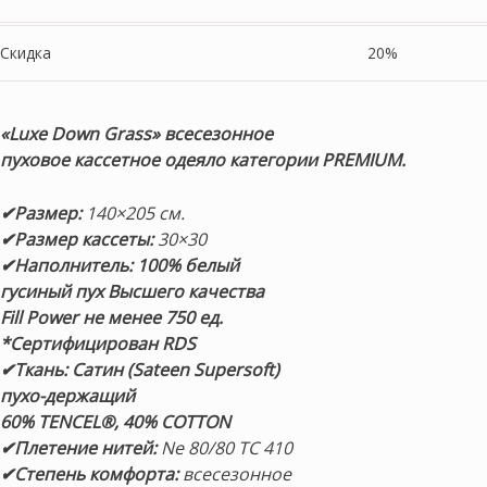
Скидка
20%
«Luxe Down Grass»
всесезонное
пуховое кассетное одеяло категории PREMIUM.
✔Размер:
140×205 см.
✔Размер кассеты:
30×30
✔Наполнитель:
100% белый
гусиный пух Высшего качества
Fill Power не менее 750 ед.
*Сертифицирован RDS
✔Ткань: Сатин (Sateen Supersoft)
пухо-держащий
60% TENCEL®, 40% COTTON
✔Плетение нитей:
Ne 80/80 TC 410
✔Степень комфорта:
всесезонное