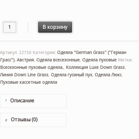
Количество товара «Luxe Down Grass» 140×205см. Всесез
В корзину
Артикул:
22150
Категории:
Одеяла "German Grass" ("Герман
Грасс"). Австрия
,
Одеяла всесезонные
,
Одеяла пуховые
Метки:
Всесезонные пуховые одеяла.
,
Коллекция Luxe Down Grass
,
Линия Down Line Grass
,
Одеяла гусиный пух
,
Одеяла Люкс
,
Пуховые кассетные одеяла
Описание
Отзывы (0)