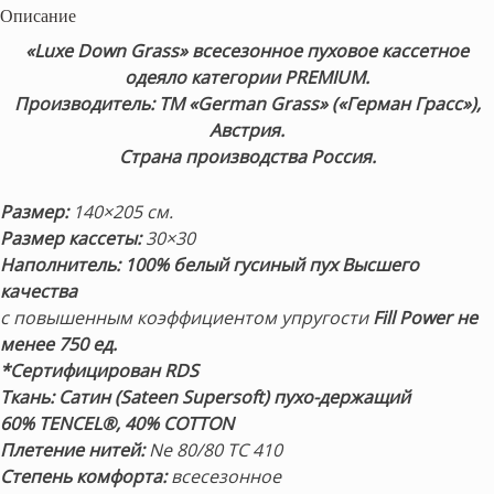
Описание
«Luxe Down Grass»
всесезонное пуховое кассетное
одеяло категории PREMIUM.
Производитель: ТМ «German Grass» («Герман Грасс»),
Австрия.
Страна производства Россия.
Размер:
140×205 см.
Размер кассеты:
30×30
Наполнитель:
100% белый гусиный пух
Высшего
качества
с повышенным коэффициентом упругости
Fill Power не
менее 750 ед.
*Сертифицирован RDS
Ткань: Сатин (Sateen Supersoft)
пухо-держащий
60% TENCEL®, 40% COTTON
Плетение нитей:
Ne 80/80 TC 410
Степень комфорта:
всесезонное