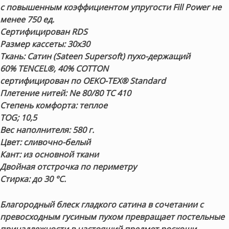
с повышенным коэффициентом упругости
Fill Power не
менее 750 ед.
Сертифицирован RDS
Размер кассеты:
30х30
Ткань: Сатин (Sateen Supersoft)
пухо-держащий
60% TENCEL®, 40% COTТON
сертифицирован по OEKO-TEX® Standard
Плетение нитей:
Ne 80/80 TC 410
Степень комфорта:
теплое
TOG;
10,5
Вес наполнителя:
580 г.
Цвет:
сливочно-белый
Кант:
из основной ткани
Двойная отстрочка по периметру
Стирка:
до 30 °С.
Благородный блеск гладкого сатина в сочетании с
превосходным гусиным пухом превращает постельные