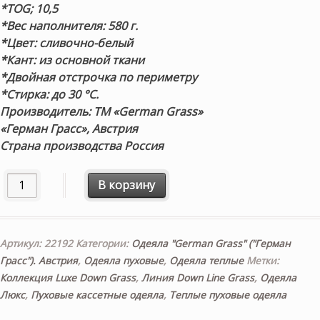
*TOG;
10,5
*Вес наполнителя:
580 г.
*Цвет:
сливочно-белый
*Кант:
из основной ткани
*Двойная отстрочка по периметру
*Стирка:
до 30 °С.
Производитель: ТМ «German Grass»
«Герман Грасс», Австрия
Страна производства Россия
Количество товара «Luxe Down Grass» 200×200см. Теплое
В корзину
Артикул:
22192
Категории:
Одеяла "German Grass" ("Герман
Грасс"). Австрия
,
Одеяла пуховые
,
Одеяла теплые
Метки:
Коллекция Luxe Down Grass
,
Линия Down Line Grass
,
Одеяла
Люкс
,
Пуховые кассетные одеяла
,
Теплые пуховые одеяла