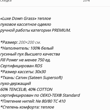
Скидка
20%
«Luxe Down Grass»
теплое
пуховое кассетное одеяло
ручной работы категории PREMIUM.
*Размер:
200×200 см.
*Наполнитель:
100% белый
гусиный пух
Высшего качества
Fill Power не менее 750 ед.
Сертифицирован RDS
*Размер кассеты:
30х30
*Ткань: Сатин (Sateen Supersoft)
пухо-держащий
60% TENCEL®, 40% COTТON
сертифицирован по OEKO-TEX® Standard
*Плетение нитей:
Ne 80/80 TC 410
*Степень комфорта:
теплое