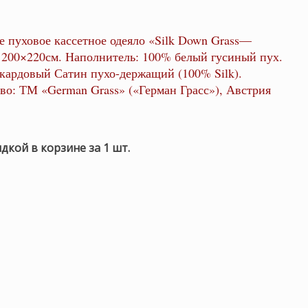
е пуховое кассетное одеяло «Silk Down Grass—
200×220см. Наполнитель: 100% белый гусиный пух.
кардовый Сатин пухо-держащий (100% Silk).
во: ТМ «German Grass» («Герман Грасс»), Австрия
идкой в корзине за 1 шт.