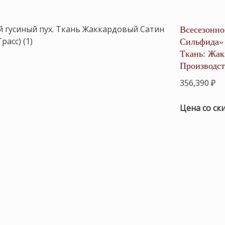
Всесезонно
Сильфида» 
Ткань: Жак
Производст
356,390
₽
Цена со ск