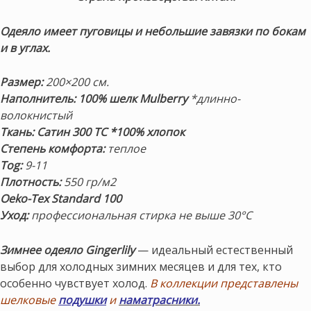
Одеяло имеет пуговицы и небольшие завязки по бокам
и в углах.
Размер:
20
0×200 см.
Наполнитель:
100% шелк Mulberry
*длинно-
волокнистый
Ткань: Сатин 300 ТС
*100% хлопок
Степень комфорта:
теплое
Tog:
9-11
Плотность:
550 гр/м2
Oeko-Tex Standard 100
Уход:
профессиональная стирка
не выше 30°С
Зимнее одеяло Gingerlily
— идеальный естественный
выбор для холодных зимних месяцев и для тех, кто
особенно чувствует холод.
В коллекции представлены
шелковые
подушки
и
наматрасники.