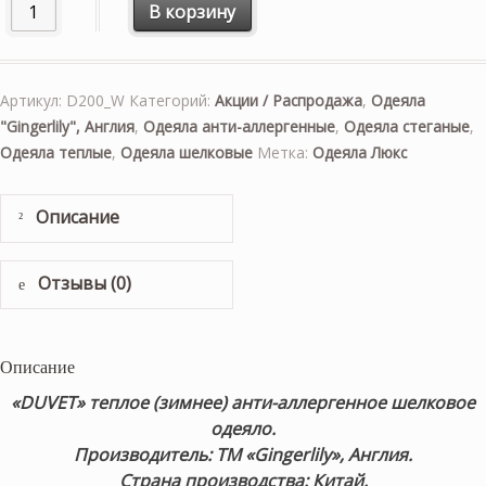
Количество товара «DUVET» 200×200см. Теплое (зимнее) 
В корзину
Артикул:
D200_W
Категорий:
Акции / Распродажа
,
Одеяла
"Gingerlily", Англия
,
Одеяла анти-аллергенные
,
Одеяла стеганые
,
Одеяла теплые
,
Одеяла шелковые
Метка:
Одеяла Люкс
Описание
Отзывы (0)
Описание
«DUVET» теплое (зимнее) анти-аллергенное шелковое
одеяло.
Производитель: ТМ «Gingerlily», Англия.
Страна производства: Китай.