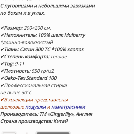
С пуговицами и небольшими завязками
по бокам и в углах.
✔Размер:
20
0×200 см.
✔Наполнитель:
100% шелк Mulberry
*длинно-волокнистый
✔Ткань: Сатин 300 ТС
*100% хлопок
✔Степень комфорта:
теплое
✔Tog:
9-11
✔Плотность:
550 гр/м2
✔Oeko-Tex Standard 100
✔
Профессиональная стирка
не выше 30°С
✔
В коллекции представлены
шелковые
подушки
и
наматрасники
Производитель: ТМ «Gingerlily», Англия
Страна производства: Китай