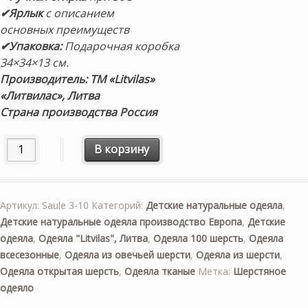
✔Ярлык
с описанием
основных преимуществ
✔
Упаковка:
Подарочная коробка
34×34×13 см.
Производитель: ТМ «Litvilas»
«Литвилас», Литва
Страна производства Россия
Количество товара «Saule 3-10» 100×140см. Детское все
В корзину
Артикул:
Saule 3-10
Категорий:
Детские натуральные одеяла
,
Детские натуральные одеяла производство Европа
,
Детские
одеяла
,
Одеяла "Litvilas", Литва
,
Одеяла 100 шерсть
,
Одеяла
всесезонные
,
Одеяла из овечьей шерсти
,
Одеяла из шерсти
,
Одеяла открытая шерсть
,
Одеяла тканые
Метка:
Шерстяное
одеяло