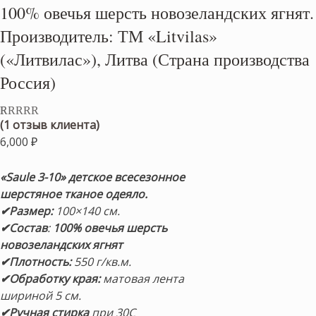
100% овечья шерсть новозеландских ягнят.
Производитель: ТМ «Litvilas»
(«Литвилас»), Литва (Страна производства
Россия)
(
1
отзыв клиента)
Рейтинг
1
5.00
из 5 на
6,000
₽
основе
опроса
пользователя
«Saule 3-10» детское всесезонное
шерстяное тканое одеяло.
✔Размер:
100×140 см.
✔
Состав
:
100%
овечья
шерсть
новозеландских ягнят
✔Плотность:
550 г/кв.м.
✔Обработку края:
матовая
лента
шириной 5 см.
✔Ручная стирка
при 30С