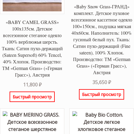
«Baby Snow Grass-ГРАНД»
комплект. Детское пуховое
всесезонное кассетное одеяло
«BABY CAMEL GRASS»
100×150см., подушка мягкая
100х135см. Детское
40х60см. Наполнитель: 100%
всесезонное стеганое одеяло
гусиный белый пух. Ткань:
100% верблюжья шерсть.
Сатин пухо-держащий (Fine
Ткань: Сатин пухо-держащий
sateen), 100% Хлопок.
(Sateen Supersoft) 60% Tencel,
Производство: ТМ «German
40% Хлопок. Производство:
Grass» («Герман Грасс»),
ТМ «German Grass» («Герман
Австрия
Грасс»), Австрия
35,650
₽
11,800
₽
Быстрый просмотр
Быстрый просмотр