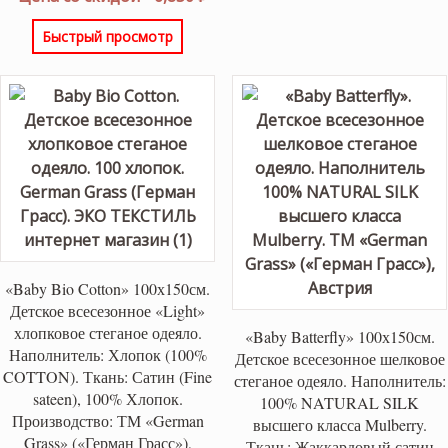
составляла
цена:
Быстрый просмотр
9,800 ₽.
6,850 ₽.
«Baby Bio Cotton» 100х150см.
Детское всесезонное «Light»
хлопковое стеганое одеяло.
«Baby Batterfly» 100х150см.
Наполнитель: Хлопок (100%
Детское всесезонное шелковое
COTTON). Ткань: Сатин (Fine
стеганое одеяло. Наполнитель:
sateen), 100% Хлопок.
100% NATURAL SILK
Производство: ТМ «German
высшего класса Mulberry.
Grass» («Герман Грасс»),
Ткань: Жаккардовый сатин