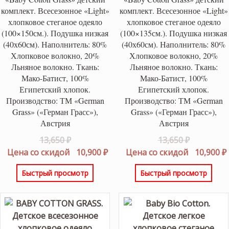
комплект. Всесезонное «Light»
комплект. Всесезонное «Light»
хлопковое стеганое одеяло
хлопковое стеганое одеяло
(100×150см.). Подушка низкая
(100×135см.). Подушка низкая
(40х60см). Наполнитель: 80%
(40х60см). Наполнитель: 80%
Хлопковое волокно, 20%
Хлопковое волокно, 20%
Льняное волокно. Ткань:
Льняное волокно. Ткань:
Мако-Батист, 100%
Мако-Батист, 100%
Египетский хлопок.
Египетский хлопок.
Производство: ТМ «German
Производство: ТМ «German
Grass» («Герман Грасс»),
Grass» («Герман Грасс»),
Австрия
Австрия
Первоначальная
Первонач
13,650
₽
13,650
₽
цена
Текущая
цена
Цена со скидой
10,900
₽
Цена со скидой
10,900
₽
составляла
цена:
составлял
Быстрый просмотр
Быстрый просмотр
13,650 ₽.
10,900 ₽.
13,650 ₽.