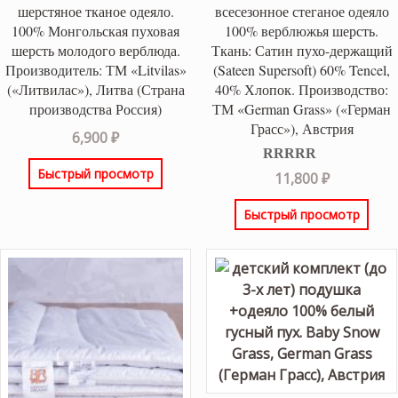
шерстяное тканое одеяло.
всесезонное стеганое одеяло
100% Монгольская пуховая
100% верблюжья шерсть.
шерсть молодого верблюда.
Ткань: Сатин пухо-держащий
Производитель: ТМ «Litvilas»
(Sateen Supersoft) 60% Tencel,
(«Литвилас»), Литва (Страна
40% Хлопок. Производство:
производства Россия)
ТМ «German Grass» («Герман
Грасс»), Австрия
6,900
₽
Быстрый просмотр
Оценка
5.00
11,800
₽
из 5
Быстрый просмотр