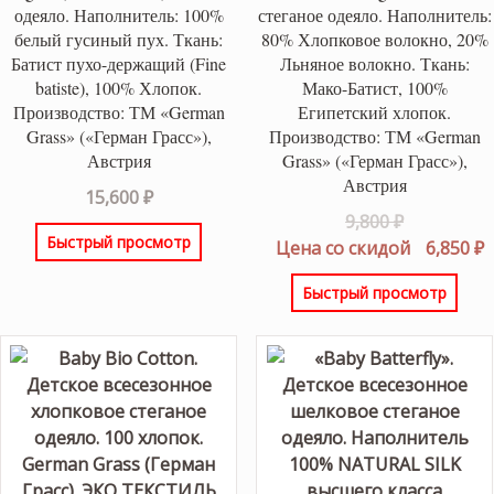
одеяло. Наполнитель: 100%
стеганое одеяло. Наполнитель:
белый гусиный пух. Ткань:
80% Хлопковое волокно, 20%
Батист пухо-держащий (Fine
Льняное волокно. Ткань:
batiste), 100% Хлопок.
Мако-Батист, 100%
Производство: ТМ «German
Египетский хлопок.
Grass» («Герман Грасс»),
Производство: ТМ «German
Австрия
Grass» («Герман Грасс»),
Австрия
15,600
₽
Первонач
9,800
₽
Быстрый просмотр
цена
Т
Цена со скидой
6,850
₽
составлял
ц
Быстрый просмотр
9,800 ₽.
6