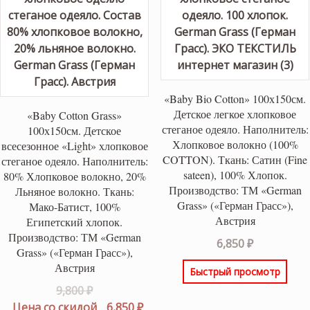
«Baby Bio Cotton» 100х150см.
Детское легкое хлопковое
«Baby Cotton Grass»
стеганое одеяло. Наполнитель:
100х150см. Детское
Хлопковое волокно (100%
всесезонное «Light» хлопковое
COTTON). Ткань: Сатин (Fine
стеганое одеяло. Наполнитель:
sateen), 100% Хлопок.
80% Хлопковое волокно, 20%
Производство: ТМ «German
Льняное волокно. Ткань:
Grass» («Герман Грасс»),
Мако-Батист, 100%
Австрия
Египетский хлопок.
Производство: ТМ «German
6,850
₽
Grass» («Герман Грасс»),
Австрия
Быстрый просмотр
Первоначальная
9,800
₽
цена
Текущая
Цена со скидой
6,850
₽