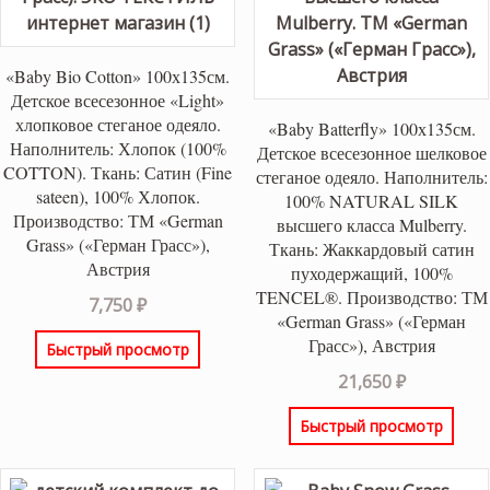
«Baby Bio Cotton» 100х135см.
Детское всесезонное «Light»
хлопковое стеганое одеяло.
«Baby Batterfly» 100х135см.
Наполнитель: Хлопок (100%
Детское всесезонное шелковое
COTTON). Ткань: Сатин (Fine
стеганое одеяло. Наполнитель:
sateen), 100% Хлопок.
100% NATURAL SILK
Производство: ТМ «German
высшего класса Mulberry.
Grass» («Герман Грасс»),
Ткань: Жаккардовый сатин
Австрия
пуходержащий, 100%
TENCEL®. Производство: ТМ
7,750
₽
«German Grass» («Герман
Грасс»), Австрия
Быстрый просмотр
21,650
₽
Быстрый просмотр