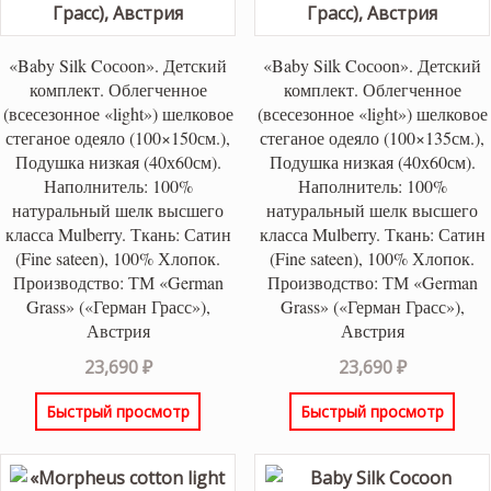
«Baby Silk Coсoоn». Детский
«Baby Silk Coсoоn». Детский
комплект. Облегченное
комплект. Облегченное
(всесезонное «light») шелковое
(всесезонное «light») шелковое
стеганое одеяло (100×150см.),
стеганое одеяло (100×135см.),
Подушка низкая (40х60см).
Подушка низкая (40х60см).
Наполнитель: 100%
Наполнитель: 100%
натуральный шелк высшего
натуральный шелк высшего
класса Mulberry. Ткань: Сатин
класса Mulberry. Ткань: Сатин
(Fine sateen), 100% Хлопок.
(Fine sateen), 100% Хлопок.
Производство: ТМ «German
Производство: ТМ «German
Grass» («Герман Грасс»),
Grass» («Герман Грасс»),
Австрия
Австрия
23,690
₽
23,690
₽
Быстрый просмотр
Быстрый просмотр