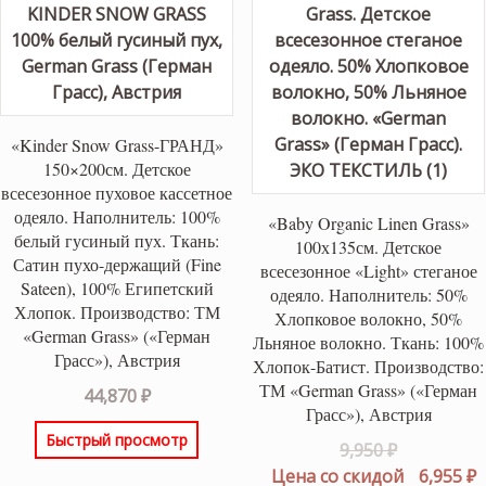
«Kinder Snow Grass-ГРАНД»
150×200см. Детское
всесезонное пуховое кассетное
одеяло. Наполнитель: 100%
«Baby Organic Linen Grass»
белый гусиный пух. Ткань:
100х135см. Детское
Сатин пухо-держащий (Fine
всесезонное «Light» стеганое
Sateen), 100% Египетский
одеяло. Наполнитель: 50%
Хлопок. Производство: ТМ
Хлопковое волокно, 50%
«German Grass» («Герман
Льняное волокно. Ткань: 100%
Грасс»), Австрия
Хлопок-Батист. Производство:
ТМ «German Grass» («Герман
44,870
₽
Грасс»), Австрия
Быстрый просмотр
Первонач
9,950
₽
цена
Т
Цена со скидой
6,955
₽