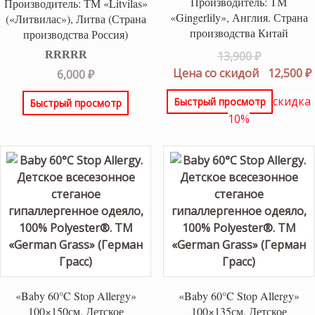
Производитель: ТМ
Производитель: ТМ «Litvilas»
«Gingerlily», Англия. Страна
(«Литвилас»), Литва (Страна
производства Китай
производства Россия)
Первонач
13,900
₽
цена
Оценка
5.00
Цена со скидой
12,500
₽
6,000
₽
из 5
составлял
скидка
Быстрый просмотр
Быстрый просмотр
13,900 ₽.
10%
«Baby 60°C Stop Allergy»
«Baby 60°C Stop Allergy»
100×150см. Детское
100×135см. Детское