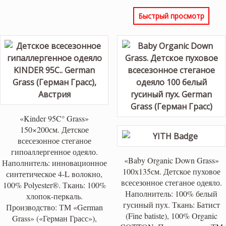
составлял
ц
Быстрый просмотр
9,950 ₽.
6
«Kinder 95C° Grass»
150×200см. Детское
всесезонное стеганое
гипоаллергенное одеяло.
«Baby Organic Down Grass»
Наполнитель: инновационное
100х135см. Детское пуховое
синтетическое 4-L волокно,
всесезонное стеганое одеяло.
100% Polyester®. Ткань: 100%
Наполнитель: 100% белый
хлопок-перкаль.
гусиный пух. Ткань: Батист
Производство: ТМ «German
(Fine batiste), 100% Organic
Grass» («Герман Грасс»),