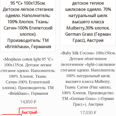
«Baby Silk Coсoоn» 100х150см.
Детское облегченное
«Morpheus cotton light 95 °C»
(всесезонное «light») шелковое
100х135см. Детское легкое
стеганое одеяло. Наполнитель:
стеганое одеяло. Наполнитель:
100% натуральный шелк
100% Хлопок. Ткань:
высшего класса Mulberry.
Сатин-100% Египетский
Ткань: Сатин (Fine sateen),
хлопок). Производитель: ТМ
100% Хлопок. Производство:
«Brinkhaus», Германия
ТМ «German Grass» («Герман
14,850
₽
Грасс»), Австрия
Быстрый
17,030
₽