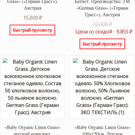
Grass» («Герман Грасс»),
Батист. Производство: ТМ
Австрия
«German Grass» («Герман
Грасс»), Австрия
15,600
₽
Первонач
12,320
₽
Быстрый просмотр
цена
Т
Цена со скидой
9,855
₽
составлял
ц
Быстрый просмотр
12,320 ₽.
9
«Baby Organic Linen Grass»
«Baby Organic Linen Grass»
детский комплект.
100х150см. Детское