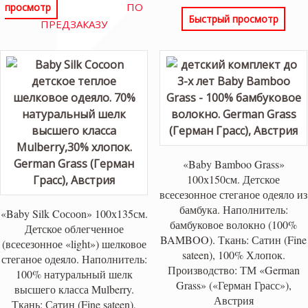
ПО
просмотр
Быстрый просмотр
ПРЕДЗАКАЗУ
«Baby Bamboo Grass»
100х150см. Детское
всесезонное стеганое одеяло из
бамбука. Наполнитель:
«Baby Silk Coсoоn» 100х135см.
бамбуковое волокно (100%
Детское облегченное
BAMBOO). Ткань: Сатин (Fine
(всесезонное «light») шелковое
sateen), 100% Хлопок.
стеганое одеяло. Наполнитель:
Производство: ТМ «German
100% натуральный шелк
Grass» («Герман Грасс»),
высшего класса Mulberry.
Австрия
Ткань: Сатин (Fine sateen),