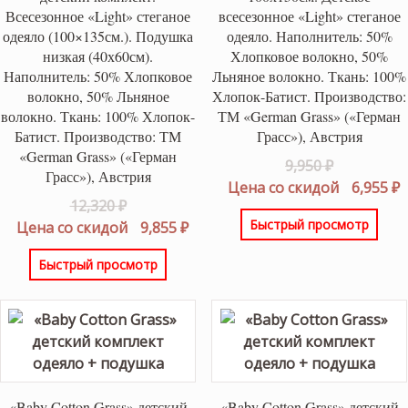
Всесезонное «Light» стеганое
всесезонное «Light» стеганое
одеяло (100×135см.). Подушка
одеяло. Наполнитель: 50%
низкая (40х60см).
Хлопковое волокно, 50%
Наполнитель: 50% Хлопковое
Льняное волокно. Ткань: 100%
волокно, 50% Льняное
Хлопок-Батист. Производство:
волокно. Ткань: 100% Хлопок-
ТМ «German Grass» («Герман
Батист. Производство: ТМ
Грасс»), Австрия
«German Grass» («Герман
Первонач
9,950
₽
Грасс»), Австрия
цена
Т
Цена со скидой
6,955
₽
Первоначальная
12,320
₽
составлял
ц
Быстрый просмотр
цена
Текущая
Цена со скидой
9,855
₽
9,950 ₽.
6
составляла
цена:
Быстрый просмотр
12,320 ₽.
9,855 ₽.
«Baby Cotton Grass» детский
«Baby Cotton Grass» детский