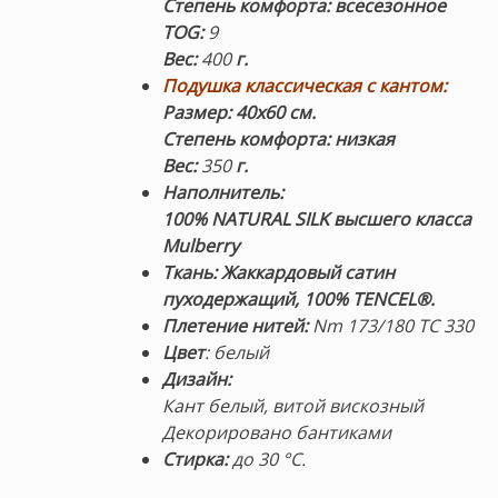
Степень комфорта: всесезонное
TOG:
9
Вес:
400
г.
Подушка классическая с кантом:
Размер: 40х60 см.
Степень комфорта: низкая
Вес:
350
г.
Наполнитель:
100% NATURAL SILK высшего класса
Mulberry
Ткань: Жаккардовый сатин
пуходержащий, 100% TENCEL®.
Плетение нитей:
Nm 173/180 TC 330
Цвет
: белый
Дизайн:
Кант белый, витой вискозный
Декорировано бантиками
Стирка:
до 30 °C.