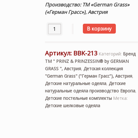
Производство: ТМ «German Grass»
(«Герман Грасс»), Австрия
Количество товара «Baby Batterfly» 
В корзину
Артикул:
BBK-213
Категорий:
Бренд
ТМ " PRINZ & PRINZESSIN® by GERMAN
GRASS ", Австрия
,
Детская коллекция
"German Grass" ("Герман Грасс"), Австрия
,
Детские натуральные одеяла
,
Детские
натуральные одеяла производство Европа
,
Детские постельные комплекты
Метка:
Детские шелковые одеяла