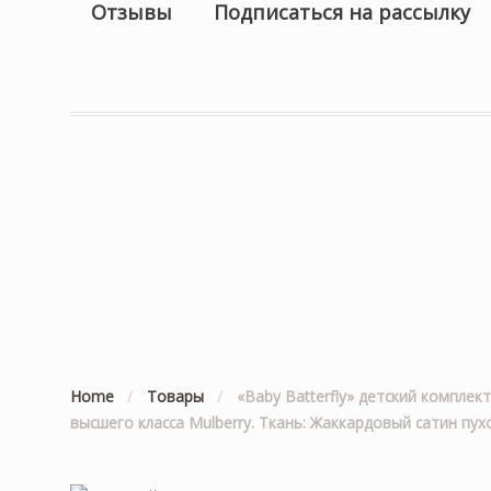
Отзывы
Подписаться на рассылку
Home
/
Товары
/
«Baby Batterfly» детский комплек
высшего класса Mulberry. Ткань: Жаккардовый сатин п