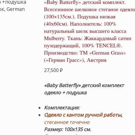
«Baby Batterfly» детский комплект.
Всесезонное шелковое стеганое одеял
(100×135см.). Подушка низкая
(40х60см). Наполнитель: 100%
натуральный шелк высшего класса
Mulberry. Ткань: Жаккардовый сатин
пуходержащий, 100% TENCEL®.
Производство: ТМ «German Grass»
(«Герман Грасс»), Австрия
27,500
₽
«Baby Batterfly» детский комплект
одеяло + подушка
Комплектация:
Одеяло с кантом ручной работы
,
стеганное точечно
Размер: 100х135 см.