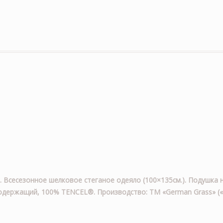
т. Всесезонное шелковое стеганое одеяло (100×135см.). Подушка 
уходержащий, 100% TENCEL®. Производство: ТМ «German Grass» («