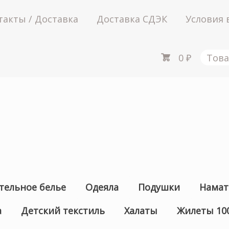
такты / Доставка
Доставка СДЭК
Условия 
0
₽
Това
тельное белье
Одеяла
Подушки
Намат
а
Детский текстиль
Халаты
Жилеты 10