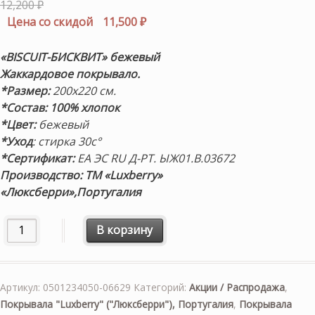
Первоначальная
12,200
₽
цена
Текущая
Цена со скидой
11,500
₽
составляла
цена:
12,200 ₽.
11,500 ₽.
«BISCUIT-БИСКВИТ» бежевый
Жаккардовое покрывало.
*Размер:
200х220 см.
*Состав: 100% хлопок
*Цвет:
бежевый
*Уход
: стирка 30с°
*Сертификат:
ЕА ЭС RU Д-РТ. ЫЖ01.В.03672
Производство: ТМ «Luxberry»
«Люксберри»,Португалия
Количество товара «BISCUIT-БИСКВИТ» (бежевый) 200х2
В корзину
Артикул:
0501234050-06629
Категорий:
Акции / Распродажа
,
Покрывала "Luxberry" ("Люксберри"), Португалия
,
Покрывала