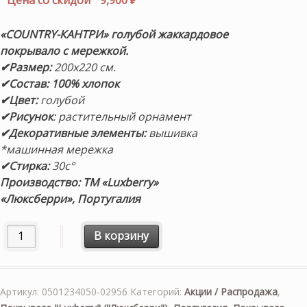
составляла
цена:
10,500 ₽.
9,900 ₽.
«COUNTRY-КАНТРИ» голубой
жаккардовое
покрывало
с мережкой.
✔Размер:
200х220 см.
✔Состав: 100% хлопок
✔Цвет:
голубой
✔Рисунок
: растительный орнамент
✔Декоративные элементы:
вышивка
*машинная мережка
✔Стирка:
30с°
Производство: ТМ «Luxberry»
«Люксберри», Португалия
Количество товара «COUNTRY-КАНТРИ» (голубой) 200х22
В корзину
Артикул:
0501234050-02956
Категорий:
Акции / Распродажа
,