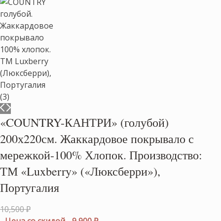
«COUNTRY-КАНТРИ» (голубой)
200х220см. Жаккардовое покрывало с
мережкой-100% Хлопок. Производство:
ТМ «Luxberry» («Люксберри»),
Португалия
Первоначальная
10,500
₽
цена
Текущая
Цена со скидой
9,900
₽