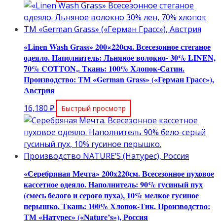
«Linen Wash Grass» 200×220см. Всесезонное стеганое
одеяло. Наполнитель: Льняное волокно- 30% LINEN,
70% COTTON,. Ткань: 100% Хлопок-Сатин.
Производство: ТМ «German Grass» («Герман Грасс»),
Австрия
16,180
₽
Быстрый просмотр
«Серебряная Мечта» 200х220см. Всесезонное пуховое
кассетное одеяло. Наполнитель: 90% гусиный пух
(смесь белого и серого пуха), 10% мелкое гусиное
перышко. Ткань: 100% Хлопок-Тик. Производство:
ТМ «Натурес» («Nature’s»), Россия