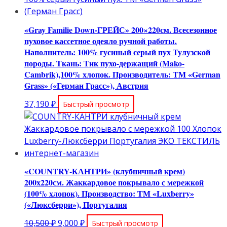
12,200 ₽.
«Gray Familie Down-ГРЕЙС» 200×220см. Всесезонное
пуховое кассетное одеяло ручной работы.
Наполнитель: 100% гусиный серый пух Тулузской
породы. Ткань: Тик пухо-держащий (Mako-
Cambrik),100% хлопок. Производитель: ТМ «German
Grass» («Герман Грасс»), Австрия
37,190
₽
Быстрый просмотр
«COUNTRY-КАНТРИ» (клубничный крем)
200х220см. Жаккардовое покрывало с мережкой
(100% хлопок). Производство: ТМ «Luxberry»
(«Люксберри»), Португалия
Первоначальная
Текущая
10,500
₽
9,000
₽
Быстрый просмотр