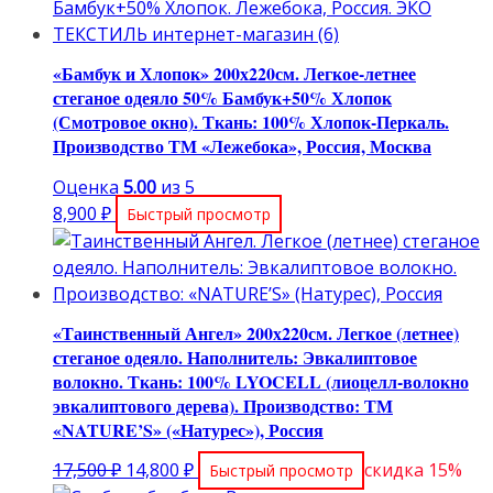
«Бамбук и Хлопок» 200х220см. Легкое-летнее
стеганое одеяло 50% Бамбук+50% Хлопок
(Смотровое окно). Ткань: 100% Хлопок-Перкаль.
Производство ТМ «Лежебока», Россия, Москва
Оценка
5.00
из 5
8,900
₽
Быстрый просмотр
«Таинственный Ангел» 200х220см. Легкое (летнее)
стеганое одеяло. Наполнитель: Эвкалиптовое
волокно. Ткань: 100% LYOCELL (лиоцелл-волокно
эвкалиптового дерева). Производство: ТМ
«NATURE’S» («Натурес»), Россия
Первоначальная
Текущая
17,500
₽
14,800
₽
скидка 15%
Быстрый просмотр