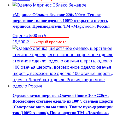
«Меринос Облако» бежевое 220×200см. Теплое
шерстяное тканое одеяло. 100% открытая шерсть
мериноса. Производитель: ТМ «Magicwool», Россия
Оценка
5.00
из 5
15,500
₽
Быстрый просмотр
Одеяло овечья шерсть. «Овечка Люкс» 200х220см.
Всесезонное стеганое одеяло из 100% овечьей шерсти
(Смотровое окно на молнии). Ткань: пухо-держащий
тик (100% хлопок). Производство ТМ «Лежебока»,