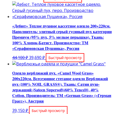
цена
цена:
составляла
9,000 ₽.
10,500 ₽.
«Дебют» Теплое пуховое кассетное одеяло 200×220см.
Наполнитель: элитный серый гусиный пух категории
Премиум (95% пух, 5% мелкое перышко). Ткань:
100% Хлопок-Батист. Производство: ТМ
«Серафимовская Пушинка», Россия
Первоначальная
Текущая
44,100
₽
39,690
₽
Быстрый просмотр
цена
цена:
составляла
39,690 ₽.
Одеяло верблюжий пух. «Camel Wool Grass»
44,100 ₽.
200х220см. Всесезонное стеганое одеяло Верблюжий
пух (100% NOIL GRASS®). Ткань: Сатин пухо-
держащий (Sateen Supersoft)/60% Tencel®, 40%
Cotton. Производитель: ТМ «German Grass» («Герман
Грасс»), Австрия
39,150
₽
Быстрый просмотр