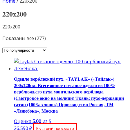
Home
/
220х200
220х200
220х200
Сортировка:
Показаны все (277)
по
популярности
Одеяло верблюжий пух. «TAYLAK» («Тайлак»)
200х220см. Всесезонное стеганое одеяло из 100%
верблюжьего пуха монгольского верблюда
(Смотровое окно на молнии) Ткань: пухо-держащий
сатин (100% хлопок) Производство Россия, ТМ
«Лежебока», Москва
Оценка
5.00
из 5
26,590
₽
Быстрый просмотр