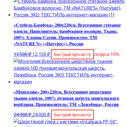
цена
цена:
составляла
14,800 ₽.
17,500 ₽.
«Стебель Бамбука» 200х220см. Всесезонное стеганое
одеяло. Наполнитель: бамбуковое волокно. Ткань:
100% Хлопок-Сатин. Производство: ТМ
«NATURE’S» («Натурес»), Россия
Первоначальная
Текущая
13,500
₽
12,150
₽
скидка 10%
Быстрый просмотр
цена
цена:
составляла
12,150 ₽.
13,500 ₽.
«Монголия» 200×220см. Всесезонное шерстяное
тканое одеяло. 100% пуховая шерсть монгольского
верблюда. Производитель: ТМ «Лежебока», Россия
Первоначальная
Текущая
24,900
₽
24,000
₽
Быстрый просмотр
цена
цена: