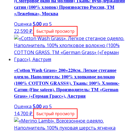
(Смотровое окно на молнии) Ткань: пухо-держащий
сатин (100% хлопок) Производство Россия, ТМ
«Лежебока», Москва
Оценка
5.00
из 5
22,590
₽
Быстрый просмотр
«Cotton Wash Grass» 200×220см. Легкое стеганое
одеяло. Наполнитель: 100% хлопковое волокно
(100% COTTON GRASS®). Ткань: 100% Хлопок-
Сатин (Fine sateen). Производитель: ТМ «German
Grass» («Герман Грасс»), Австрия
Оценка
5.00
из 5
14,700
₽
Быстрый просмотр