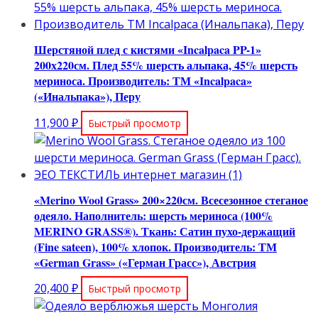
составляла
10,800 ₽.
11,300 ₽.
Шерстяной плед с кистями «Incalpaca PP-1»
200х220см. Плед 55% шерсть альпака, 45% шерсть
мериноса. Производитель: ТМ «Incalpaca»
(«Инальпака»), Перу
11,900
₽
Быстрый просмотр
«Merino Wool Grass» 200×220см. Всесезонное стеганое
одеяло. Наполнитель: шерсть мериноса (100%
MERINO GRASS®). Ткань: Сатин пухо-держащий
(Fine sateen), 100% хлопок. Производитель: ТМ
«German Grass» («Герман Грасс»), Австрия
20,400
₽
Быстрый просмотр