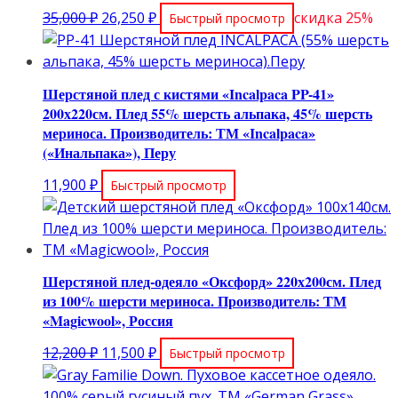
Первоначальная
Текущая
35,000
₽
26,250
₽
скидка 25%
Быстрый просмотр
цена
цена:
составляла
26,250 ₽.
35,000 ₽.
Шерстяной плед с кистями «Incalpaca PP-41»
200х220см. Плед 55% шерсть альпака, 45% шерсть
мериноса. Производитель: ТМ «Incalpaca»
(«Инальпака»), Перу
11,900
₽
Быстрый просмотр
Шерстяной плед-одеяло «Оксфорд» 220х200см. Плед
из 100% шерсти мериноса. Производитель: ТМ
«Magicwool», Россия
Первоначальная
Текущая
12,200
₽
11,500
₽
Быстрый просмотр
цена
цена:
составляла
11,500 ₽.