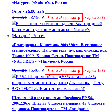
«Натурес» («Nature’s»), Россия
Оценка
5.00
из 5
Первоначальная
Текущая
37,555
₽
28,150
₽
скидка 25%
Быстрый просмотр
цена
цена:
составляла
28,150 ₽.
37,555 ₽.
«Благородный Кашемир» 200х220см. Всесезонное
стеганое одеяло. Наполнитель: пух кашмирских коз.
Ткань: 100% Хлопок-Сатин. Производство: ТМ
«NATURE’S» («Натурес»), Россия
Первоначальная
Текущая
19,350
₽
16,400
₽
скидка 15%
Быстрый просмотр
цена
цена:
составляла
16,400 ₽.
19,350 ₽.
Шерстяной плед с кистями «Incalpaca PP-54»
200х220см. Плед 55% шерсть альпака, 45% шерсть
мериноса. Производитель: ТМ «Incalpaca»