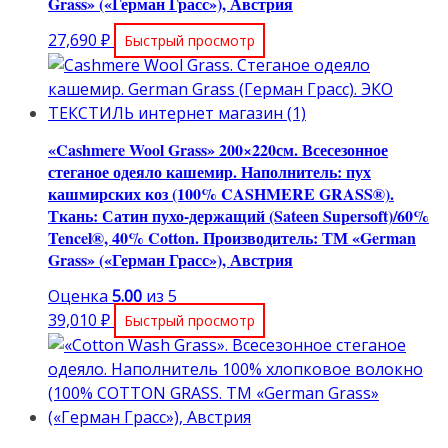
Grass» («Герман Грасс»), Австрия
27,690
₽
Быстрый просмотр
«Cashmere Wool Grass» 200×220см. Всесезонное
стеганое одеяло кашемир. Наполнитель: пух
кашмирских коз (100% CASHMERE GRASS®).
Ткань: Сатин пухо-держащий (Sateen Supersoft)/60%
Tencel®, 40% Cotton. Производитель: ТМ «German
Grass» («Герман Грасс»), Австрия
Оценка
5.00
из 5
39,010
₽
Быстрый просмотр