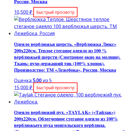
Россия, Москва
10,500
₽
Быстрый просмотр
Одеяло верблюжья шерсть. «Верблюжка Люкс»
200х220см. Теплое стеганое одеяло из 100 %
верблюжьей шерсти (Смотровое окно на молнии).
Ткань: пухо-держащий тик (100% хлопок).
Производство: ТМ «Лежебока», Россия, Москва
Оценка
5.00
из 5
15,000
₽
Быстрый просмотр
Одеяло верблюжий пух. «TAYLAK» («Тайлак»)
200х220см. Облегченное стеганое одеяло из 100%
верблюжьего пуха монгольского верблюда.