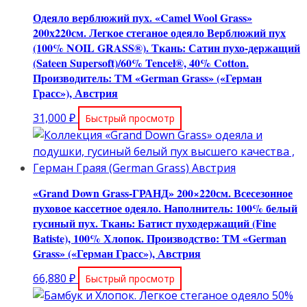
Одеяло верблюжий пух. «Camel Wool Grass»
200х220см. Легкое стеганое одеяло Верблюжий пух
(100% NOIL GRASS®). Ткань: Сатин пухо-держащий
(Sateen Supersoft)/60% Tencel®, 40% Cotton.
Производитель: ТМ «German Grass» («Герман
Грасс»), Австрия
31,000
₽
Быстрый просмотр
«Grand Down Grass-ГРАНД» 200×220см. Всесезонное
пуховое кассетное одеяло. Наполнитель: 100% белый
гусиный пух. Ткань: Батист пуходержащий (Fine
Batiste), 100% Хлопок. Производство: ТМ «German
Grass» («Герман Грасс»), Австрия
66,880
₽
Быстрый просмотр