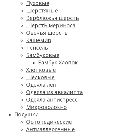
Пуховые
Шерстяные
Верблюжья шерсть
ШерстЬ мериноса
Овечья шерсть
Кашемир
Тенсель
Бамбуковые
Бамбук Хлопок
Хлопковые
Шелковые
Одеяла лен
Одеяла из эвкалипта
Одеяла антистресс
Микроволокно
Подушки
Ортопедические
Антиаллергенные