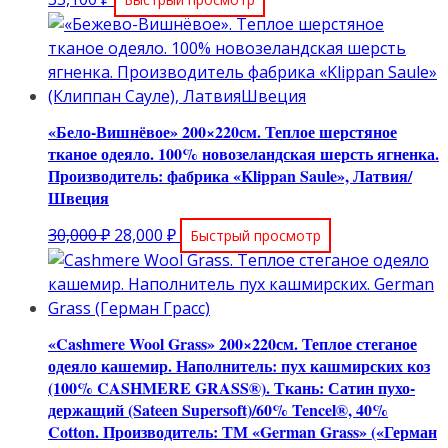
«Бело-Вишнёвое» 200×220см. Теплое шерстяное
тканое одеяло. 100% новозеландская шерсть ягненка.
Производитель: фабрика «Klippan Saule», Латвия/
Швеция
Первоначальная
Текущая
30,000
₽
28,000
₽
Быстрый просмотр
цена
цена:
составляла
28,000 ₽.
30,000 ₽.
«Cashmere Wool Grass» 200×220см. Теплое стеганое
одеяло кашемир. Наполнитель: пух кашмирских коз
(100% CASHMERE GRASS®). Ткань: Сатин пухо-
держащий (Sateen Supersoft)/60% Tencel®, 40%
Cotton. Производитель: ТМ «German Grass» («Герман