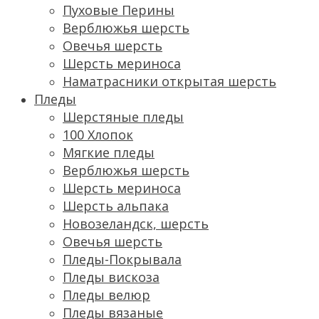
Пуховые Перины
Верблюжья шерсть
Овечья шерсть
Шерсть мериноса
Наматрасники открытая шерсть
Пледы
Шерстяные пледы
100 Хлопок
Мягкие пледы
Верблюжья шерсть
Шерсть мериноса
Шерсть альпака
Новозеландск, шерсть
Овечья шерсть
Пледы-Покрывала
Пледы вискоза
Пледы велюр
Пледы вязаные