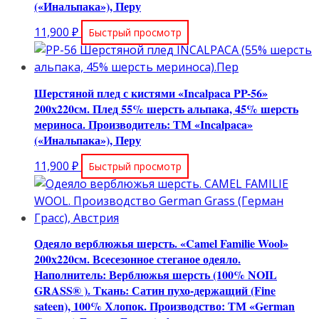
(«Инальпака»), Перу
11,900
₽
Быстрый просмотр
Шерстяной плед с кистями «Incalpaca PP-56»
200х220см. Плед 55% шерсть альпака, 45% шерсть
мериноса. Производитель: ТМ «Incalpaca»
(«Инальпака»), Перу
11,900
₽
Быстрый просмотр
Одеяло верблюжья шерсть. «Camel Familie Wool»
200х220см. Всесезонное стеганое одеяло.
Наполнитель: Верблюжья шерсть (100% NOIL
GRASS® ). Ткань: Сатин пухо-держащий (Fine
sateen), 100% Хлопок. Производство: ТМ «German