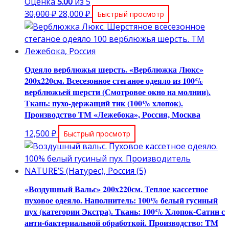
Оценка
5.00
из 5
Первоначальная
Текущая
30,000
₽
28,000
₽
Быстрый просмотр
цена
цена:
составляла
28,000 ₽.
30,000 ₽.
Одеяло верблюжья шерсть. «Верблюжка Люкс»
200х220см. Всесезонное стеганое одеяло из 100%
верблюжьей шерсти (Смотровое окно на молнии).
Ткань: пухо-держащий тик (100% хлопок).
Производство ТМ «Лежебока», Россия, Москва
12,500
₽
Быстрый просмотр
«Воздушный Вальс» 200х220см. Теплое кассетное
пуховое одеяло. Наполнитель: 100% белый гусиный
пух (категории Экстра). Ткань: 100% Хлопок-Сатин с
анти-бактериальной обработкой. Производство: ТМ