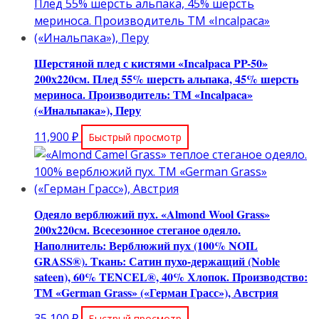
составляла
24,000 ₽.
24,900 ₽.
Шерстяной плед с кистями «Incalpaca PP-50»
200х220см. Плед 55% шерсть альпака, 45% шерсть
мериноса. Производитель: ТМ «Incalpaca»
(«Инальпака»), Перу
11,900
₽
Быстрый просмотр
Одеяло верблюжий пух. «Almond Wool Grass»
200х220см. Всесезонное стеганое одеяло.
Наполнитель: Верблюжий пух (100% NOIL
GRASS®). Ткань: Сатин пухо-держащий (Noble
sateen), 60% TENCEL®, 40% Хлопок. Производство:
ТМ «German Grass» («Герман Грасс»), Австрия
35,100
₽
Быстрый просмотр