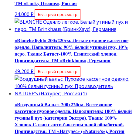
ТМ «Lucky Dreams», Россия
24,000
₽
Быстрый просмотр
«Blanche light» 200х220см. Легкое пуховое кассетное
одеяло. Наполнитель: 90% белый утиный пух, 10%
перо. Ткань: Батист-100% Египетский хлопок.
Производитель: ТМ «Brinkhaus», Германия
49,200
₽
Быстрый просмотр
«Воздушный Вальс» 200х220см. Всесезонное
кассетное пуховое одеяло. Наполнитель: 100% белый
гусиный пух (категории Экстра). Ткань: 100%
Хлопок-Сатин с анти-бактериальной обработкой.
Производство: ТМ «Натурес» («Nature’s»), Россия