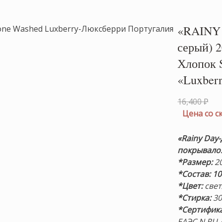
«RAINY
серый) 
Хлопок 
«Luxber
Пе
16,400
₽
це
Цена со 
сос
16,
«Rainy Day
покрывало
*Размер:
20
*Состав: 1
*Цвет:
свет
*Стирка:
30
*Сертифика
ЕАЭС N RU 