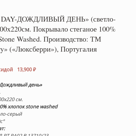
 DAY-ДОЖДЛИВЫЙ ДЕНЬ» (светло-
200х220см. Покрывало стеганое 100%
Stone Washed. Производство: ТМ
ry» («Люксберри»), Португалия
рвоначальная
на
Текущая
скидой
13,900
₽
тавляла
цена:
400 ₽.
13,900 ₽.
-Дождливый день»
.
0х220 см.
00% хлопок stone washed
ло-серый
с°
т:
Д-PT.РА02.В.13710/23