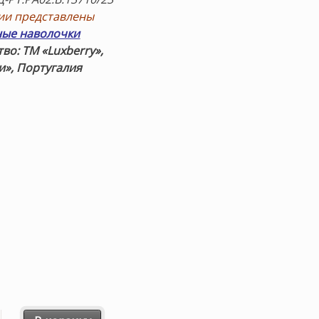
ии представлены
ные наволочки
во: ТМ «Luxberry»,
», Португалия
 товара «RAINY DAY-ДОЖДЛИВЫЙ ДЕНЬ» (светло-серый) 2