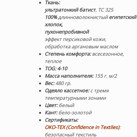
Ткань:
ультратонкий батист
, TC 325
100%
длинноволокнистый
египетский
хлопок,
пухонепробивной
эффект персиковой кожи,
обработка аргановым маслом
Степень комфорта:
всесезонное,
теплое
TOG: 4-10
Масса наполнителя:
155 г. м/2
Вес:
480 гр.
Одеяло кассетное:
с тремя
температурными зонами
Цвет:
белый
Кант:
бело-золотой
Сертификаты:
OKO-TEX
(Confidence in Textiles)
:
безопасный текстиль