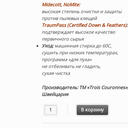
Midecott, NoMite:
высокая степень очистки и защиты
против пылевых клещей
TraumPass (Certified Down & Feathers)
:
подтверждает высокое качество
первичного сырья
Уход:
машинная стирка до 60С,
сушить при низких температурах,
программа «для пуха»
не отбеливать не гладить,
сухая чистка
Производитель: ТМ «
Trois Couronnes
»
Швейцария
Количество товара «Trois Couronnes 
В корзину