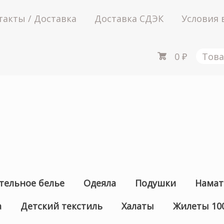
такты / Доставка
Доставка СДЭК
Условия 
0
₽
Това
тельное белье
Одеяла
Подушки
Намат
а
Детский текстиль
Халаты
Жилеты 10