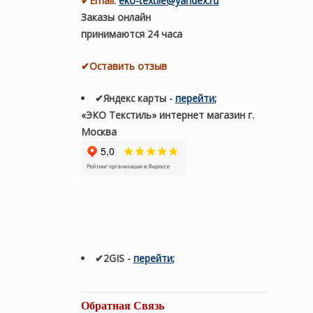
✔
Email:
eko-textile@yandex.ru
Заказы онлайн
принимаются 24 часа
✔Оставить отзыв
✔Яндекс карты
-
перейти
;
«ЭКО Текстиль» интернет магазин г.
Москва
✔2GIS
-
п
ерейти
;
Обратная Связь