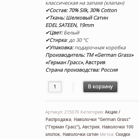
классическая на запахе (клапан)
✔Состав
:
70% Silk, 30% Cotton
✔Ткань:
Шелковый Сатин
EDEL SATEEN, 19mm
✔Цвет:
Белый
✔Стирка
: до 30 °С
✔Упаковка:
подарочная коробка
Производитель:
ТМ «German Grass»
«Герман Грасс»,
Австрия
Страна производства: Россия
Количество товара «Creamy White Gras
В корзину
Артикул:
215070
Категории:
Акции /
Распродажа
,
Наволочки "German Grass"
("Герман Грасс"), Австрия
,
Наволочки 100
хлопок
,
Наволочки сатин
Метка:
Скидки