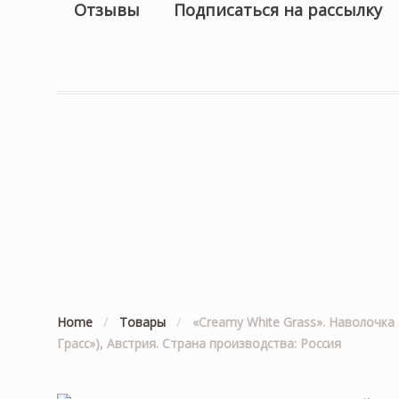
Отзывы
Подписаться на рассылку
Home
/
Товары
/
«Creamy White Grass». Наволочка 
Грасс»), Австрия. Страна производства: Россия