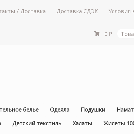
такты / Доставка
Доставка СДЭК
Условия 
0
₽
Това
тельное белье
Одеяла
Подушки
Намат
а
Детский текстиль
Халаты
Жилеты 10