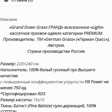
Отзывы (0)
Описание
«Grand Down Grass-ГРАНД» всесезонное «Light»
кассетное пуховое одеяло категории PREMIUM.
Производитель: ТМ «German Grass» («Герман Грасс»),
Австрия.
Страна производства Россия.
Размер:
220×240 см.
Наполнитель:
100% белый гусиный пух
Высшего
качества
с повышенным коэффициентом упругости
Fill Power не
менее 750 ед.
*Сертифицирован RDS
Размер кассеты:
15х15
Ткань: Батист (Fine Batiste)
пухо-держащий,
100%
COTTON