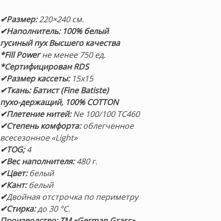
✔Размер:
220×240 см.
✔Наполнитель:
100% белый
гусиный пух Высшего качества
*
Fill Power
не менее 750 ед.
*Сертифицирован RDS
✔Размер кассеты:
15х15
✔Ткань: Батист (Fine Batiste)
пухо-держащий,
100% COTTON
✔Плетение нитей:
Ne 100/100 TC460
✔Степень комфорта:
облегченное
всесезонное «Light»
✔TOG;
4
✔Вес наполнителя:
480 г.
✔Цвет:
белый
✔Кант:
белый
✔
Двойная отстрочка по периметру
✔Стирка:
до 30 °С.
Производство: ТМ «German Grass»