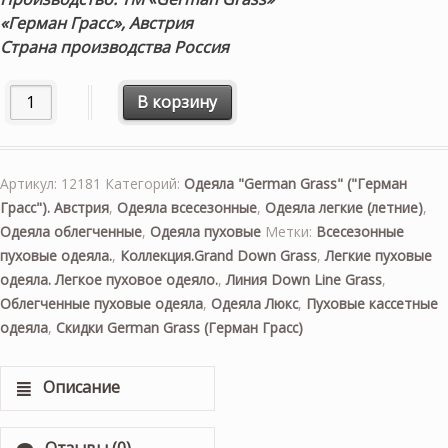
«Герман Грасс», Австрия
Страна производства Россия
Количество товара «Grand Down Grass-ГРАНД» 220×240см.
В корзину
Артикул:
12181
Категорий:
Одеяла "German Grass" ("Герман
Грасс"). Австрия
,
Одеяла всесезонные
,
Одеяла легкие (летние)
,
Одеяла облегченные
,
Одеяла пуховые
Метки:
Всесезонные
пуховые одеяла.
,
Коллекция.Grand Down Grass
,
Легкие пуховые
одеяла. Легкое пуховое одеяло.
,
Линия Down Line Grass
,
Облегченные пуховые одеяла
,
Одеяла Люкс
,
Пуховые кассетные
одеяла
,
Скидки German Grass (Герман Грасс)
Описание